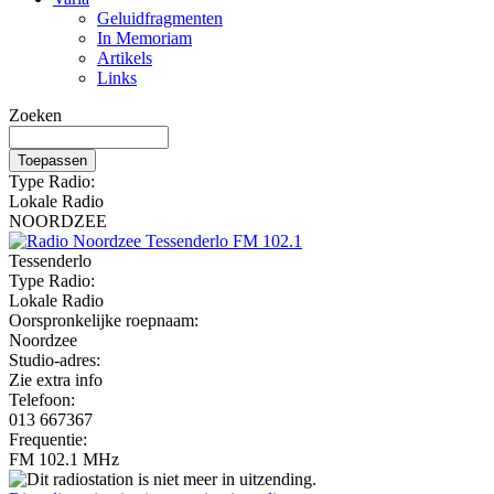
Geluidfragmenten
In Memoriam
Artikels
Links
Zoeken
Type Radio:
Lokale Radio
NOORDZEE
Tessenderlo
Type Radio:
Lokale Radio
Oorspronkelijke roepnaam:
Noordzee
Studio-adres:
Zie extra info
Telefoon:
013 667367
Frequentie:
FM 102.1 MHz