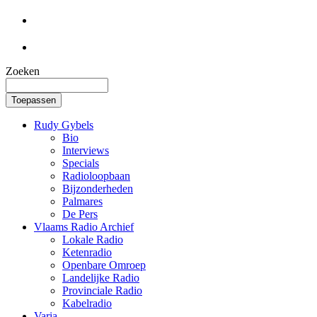
Overslaan en naar de inhoud gaan
Zoeken
Rudy Gybels
Bio
Interviews
Specials
Radioloopbaan
Bijzonderheden
Palmares
De Pers
Vlaams Radio Archief
Lokale Radio
Ketenradio
Openbare Omroep
Landelijke Radio
Provinciale Radio
Kabelradio
Varia