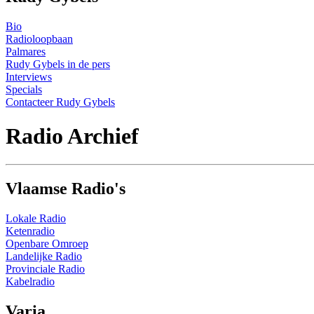
Bio
Radioloopbaan
Palmares
Rudy Gybels in de pers
Interviews
Specials
Contacteer Rudy Gybels
Radio Archief
Vlaamse Radio's
Lokale Radio
Ketenradio
Openbare Omroep
Landelijke Radio
Provinciale Radio
Kabelradio
Varia